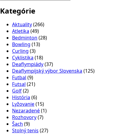
Kategórie
Aktuality
(266)
Atletika
(49)
Bedminton
(28)
Bowling
(13)
Curling
(3)
Cyklistika
(18)
Deaflympiády
(37)
Deaflympijský výbor Slovenska
(125)
Futbal
(9)
Futsal
(21)
Golf
(2)
História
(6)
Lyžovanie
(15)
Nezaradené
(1)
Rozhovory
(7)
Šach
(9)
Stolný tenis
(27)