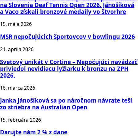
na Slovenia Deaf Tennis Open 2026. Jánošíková
a Vaco získali bronzové medaily vo štvorhre
15. mája 2026
MSR nepočujúcich športovcov v bowlingu 2026
21. apríla 2026
Svetový unikát v Cortine – Nepočujúci navádzač
priviedol nevidiacu lyžiarku k bronzu na ZPH
2026.
16. marca 2026
Janka Jánošíková sa po náročnom návrate teší
zo striebra na Australian Open
15. februára 2026
Darujte nám 2 % z dane