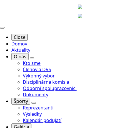
Close
Domov
Aktuality
O nás
Kto sme
Členovia DVS
Výkonný výbor
Disciplinárna komisia
Odborní spolupracovníci
Dokumenty
Športy
Reprezentanti
Výsledky
Kalendár podujatí
Galéria