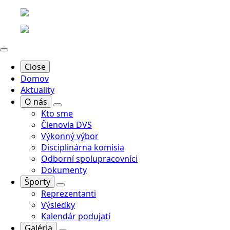
Close
Domov
Aktuality
O nás
Kto sme
Členovia DVS
Výkonný výbor
Disciplinárna komisia
Odborní spolupracovníci
Dokumenty
Športy
Reprezentanti
Výsledky
Kalendár podujatí
Galéria