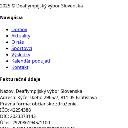
2025 © Deaflympijský výbor Slovenska
Navigácia
Domov
Aktuality
O nás
Športovci
Výsledky
Kalendár podujatí
Kontakt
Fakturačné údaje
Názov: Deaflympijský výbor Slovenska
Adresa: Kýčerského 2965/7, 811 05 Bratislava
Právna forma: občianske združenie
IČO: 42254388
DIČ: 2023373143
Účet: 2920861945/1100